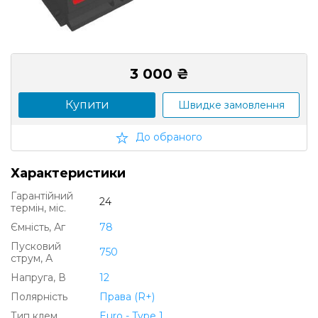
3 000 ₴
Купити
Швидке замовлення
До обраного
Характеристики
Гарантійний
24
термін, міс.
Ємність, Аг
78
Пусковий
750
струм, А
Напруга, В
12
Полярність
Права (R+)
Тип клем
Euro - Type 1