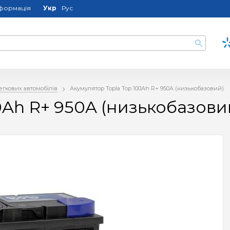
нформація
Укр
Рус
егкових автомобілів
Акумулятор Topla Top 100Ah R+ 950A (низькобазовий)
0Ah R+ 950A (низькобазови