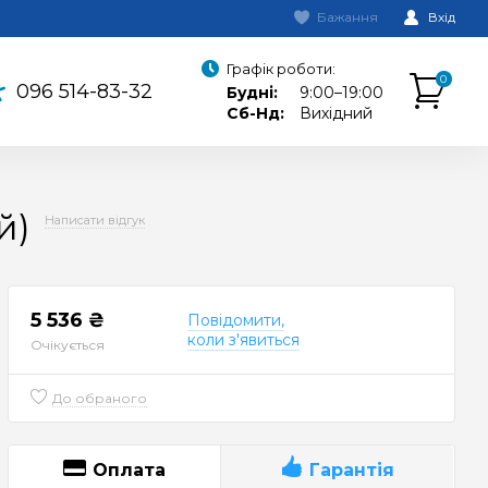
Бажання
Вхід
Графік роботи:
0
096 514-83-32
Будні:
9:00–19:00
Сб-Нд:
Вихідний
й)
Написати відгук
5 536 ₴
Повідомити,
коли з'явиться
Очікується
До обраного
Оплата
Гарантія