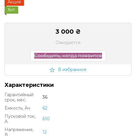
Акция
Хит
3 000 ₴
Ожидается
Сообщить, когда появится
В избранное
Характеристики
Гарантийный
36
срок, мес.
Ëмкость, Ач
62
Пусковой ток,
610
А
Напряжение,
12
В