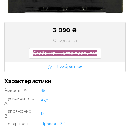
3 090 ₴
Ожидается
Сообщить, когда появится
В избранное
Характеристики
Ëмкость, Ач
95
Пусковой ток,
850
А
Напряжение,
12
В
Полярность
Правая (R+)